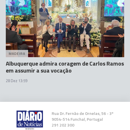
MADEIRA
Albuquerque admira coragem de Carlos Ramos
em assumir a sua vocação
28 Dez 13:59
Rua Dr. Fernão de Ornelas, 56 - 3º
9054-514 Funchal, Portugal
291 202 300