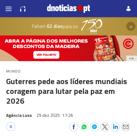
×
Faltam
62 dias
para os
PUB
MUNDO
Guterres pede aos líderes mundiais
coragem para lutar pela paz em
2026
Agência Lusa
29 dez 2025
17:26
0