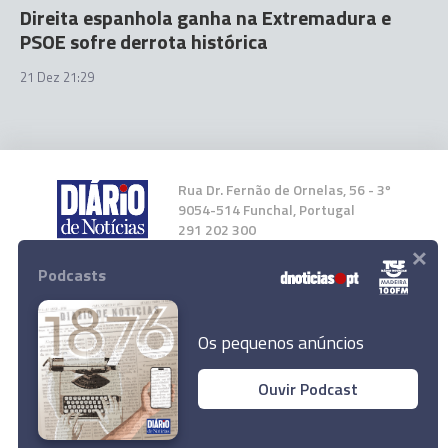
Direita espanhola ganha na Extremadura e
PSOE sofre derrota histórica
21 Dez 21:29
Rua Dr. Fernão de Ornelas, 56 - 3º
9054-514 Funchal, Portugal
291 202 300
×
Podcasts
Instale a nossa App
Os pequenos anúncios
Ouvir Podcast
Motociclista e criança feridos em colisão no
© 2025 Empresa Diário de Notícias, Lda.
Funchal
Todos os direitos reservados.