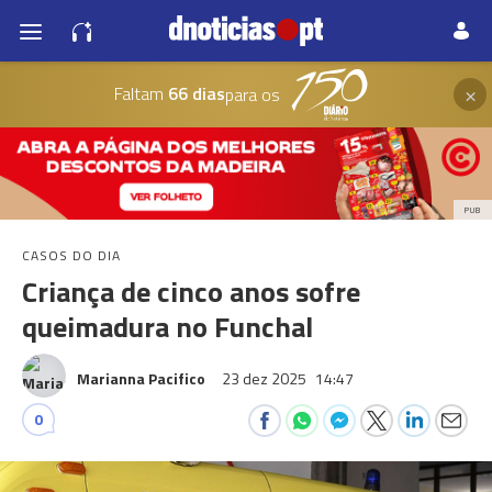
×
Faltam
66 dias
para os
PUB
CASOS DO DIA
Criança de cinco anos sofre
queimadura no Funchal
Marianna Pacifico
23 dez 2025
14:47
0