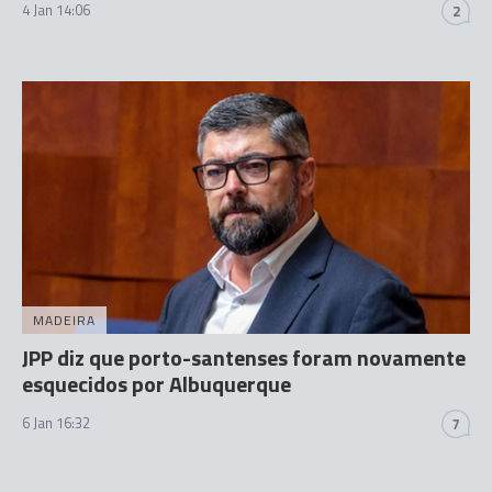
4 Jan 14:06
2
MADEIRA
JPP diz que porto-santenses foram novamente
esquecidos por Albuquerque
6 Jan 16:32
7