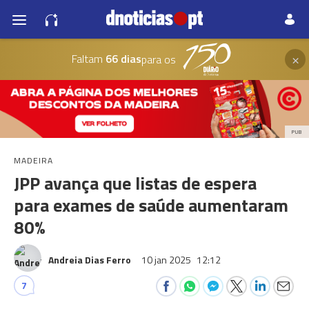
×
Faltam
66 dias
para os
PUB
MADEIRA
JPP avança que listas de espera
para exames de saúde aumentaram
80%
Andreia Dias Ferro
10 jan 2025
12:12
7