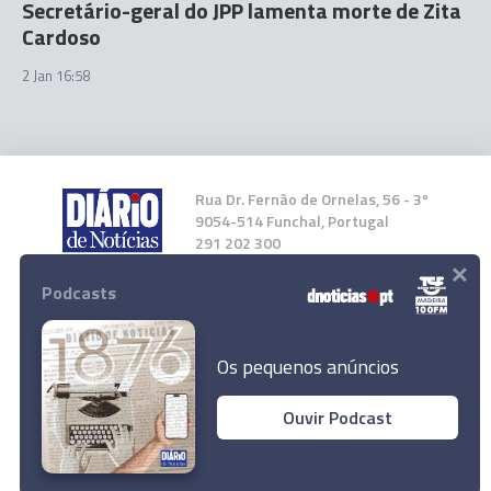
Secretário-geral do JPP lamenta morte de Zita
Cardoso
2 Jan 16:58
Rua Dr. Fernão de Ornelas, 56 - 3º
9054-514 Funchal, Portugal
291 202 300
×
Podcasts
Instale a nossa App
Os pequenos anúncios
Ouvir Podcast
© 2025 Empresa Diário de Notícias, Lda.
Todos os direitos reservados.