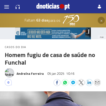
×
Faltam
63 dias
para os
PUB
CASOS DO DIA
Homem fugiu de casa de saúde no
Funchal
Andreína Ferreira
05 jan 2025
10:16
0