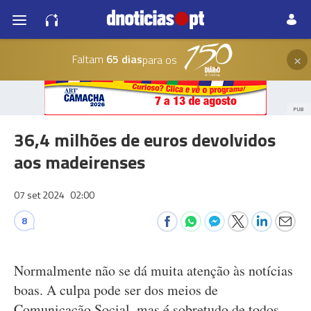
×
Faltam
65 dias
para os
PUB
36,4 milhões de euros devolvidos
aos madeirenses
07 set 2024
02:00
8
Normalmente não se dá muita atenção às notícias
boas. A culpa pode ser dos meios de
Comunicação Social, mas é sobretudo de todos