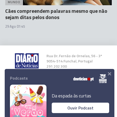
MUNDO
Cães compreendem palavras mesmo que não
sejam ditas pelos donos
29 Ago 07:45
Rua Dr. Fernão de Ornelas, 56 - 3º
9054-514 Funchal, Portugal
291 202 300
×
Podcasts
Instale a nossa App
Da espada às curtas
Ouvir Podcast
© 2024 Empresa Diário de Notícias, Lda.
Homem assaltado e agredido no Funchal