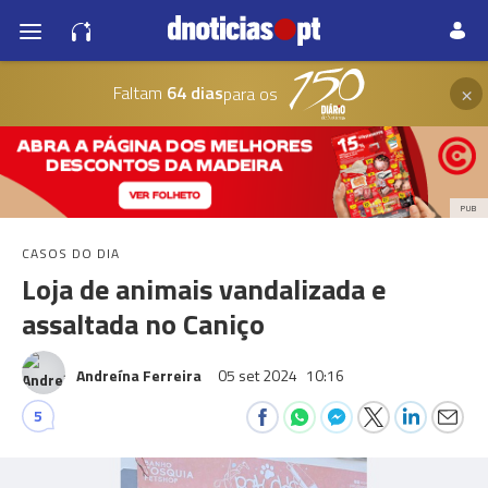
×
Faltam
64 dias
para os
PUB
CASOS DO DIA
Loja de animais vandalizada e
assaltada no Caniço
Andreína Ferreira
05 set 2024
10:16
5