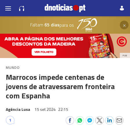
×
Faltam
65 dias
para os
PUB
MUNDO
Marrocos impede centenas de
jovens de atravessarem fronteira
com Espanha
Agência Lusa
15 set 2024
22:15
1