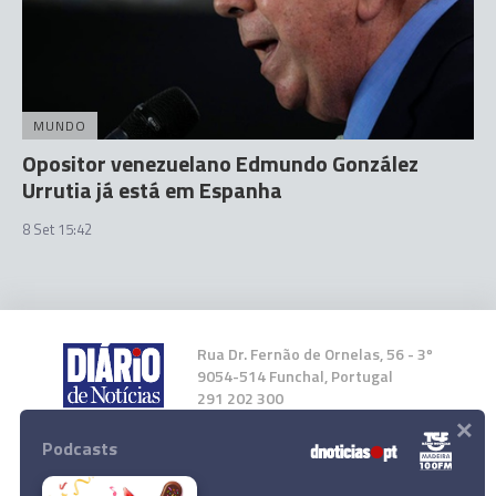
MUNDO
Opositor venezuelano Edmundo González
Urrutia já está em Espanha
8 Set 15:42
Rua Dr. Fernão de Ornelas, 56 - 3º
9054-514 Funchal, Portugal
291 202 300
×
Podcasts
Instale a nossa App