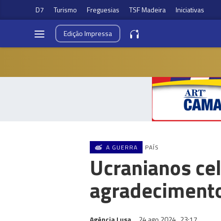
D7
Turismo
Freguesias
TSF Madeira
Iniciativas
Edição
Impressa
A GUERRA
PAÍS
Ucranianos ce
agradecimento
Agência Lusa
24 ago 2024
23:17