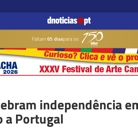
Faltam
65 dias
para os
lebram independência e
 a Portugal