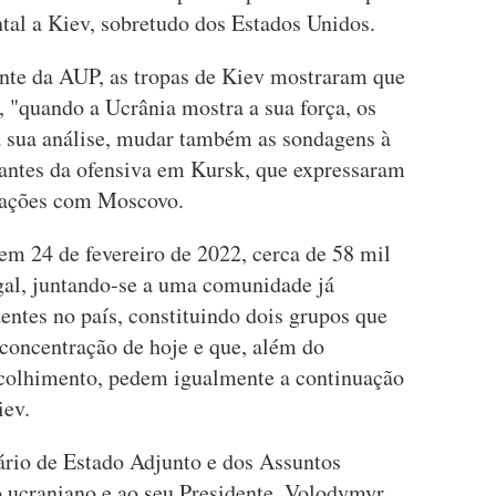
ntal a Kiev, sobretudo dos Estados Unidos.
ente da AUP, as tropas de Kiev mostraram que
e, "quando a Ucrânia mostra a sua força, os
a sua análise, mudar também as sondagens à
 antes da ofensiva em Kursk, que expressaram
iações com Moscovo.
 em 24 de fevereiro de 2022, cerca de 58 mil
gal, juntando-se a uma comunidade já
dentes no país, constituindo dois grupos que
 concentração de hoje e que, além do
acolhimento, pedem igualmente a continuação
iev.
etário de Estado Adjunto e dos Assuntos
 ucraniano e ao seu Presidente, Volodymyr