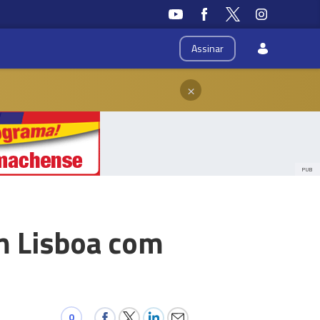
Assinar
×
PUB
m Lisboa com
0