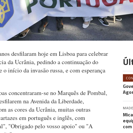
anos desfilaram hoje em Lisboa para celebrar
Úl
cia da Ucrânia, pedindo a continuação do
e o início da invasão russa, e com esperança
CO
Gove
Agos
ssoas concentraram-se no Marquês de Pombal,
desfilarem na Avenida da Liberdade,
MADE
om as cores da Ucrânia, muitas outras
Mica
cartazes em português e inglês, com
equi
l", "Obrigado pelo vosso apoio" ou "A
com