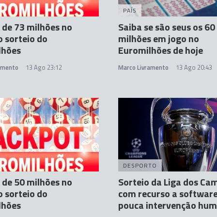
PAÍS
 de 73 milhões no
Saiba se são seus os 60
 sorteio do
milhões em jogo no
lhões
Euromilhões de hoje
amento
13 Ago 23:12
Marco Livramento
13 Ago 20:43
DESPORTO
 de 50 milhões no
Sorteio da Liga dos Ca
 sorteio do
com recurso a software
lhões
pouca intervenção hu