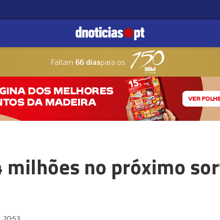
Faltam
66 dias
para os
4 milhões no próximo sor
4
20:53