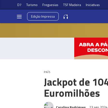
D7
Turismo
Freguesias
TSF Madeira
Iniciativas
Edição
Impressa
PAÍS
Jackpot de 10
Euromilhões
Carolina Rodrigues
23 ago 202