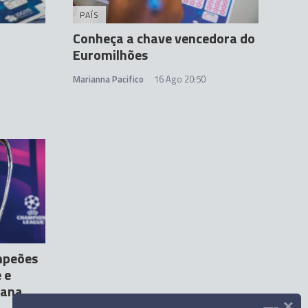
PAÍS
Conheça a chave vencedora do
Euromilhões
Marianna Pacifico
16 Ago 20:50
mpeões
 e
mana
×