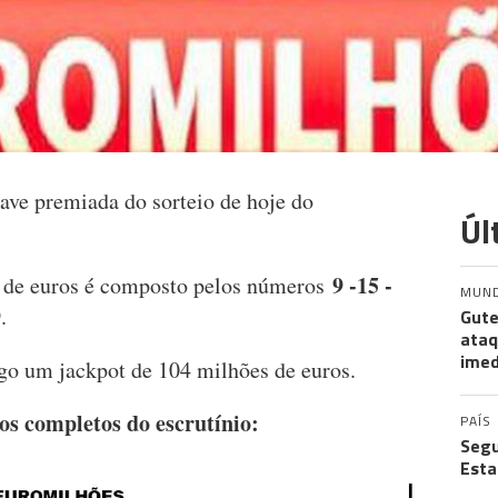
ve premiada do sorteio de hoje do
Úl
9 -15 -
s de euros é composto pelos números
MUN
9
.
Gute
ataq
imed
ogo um jackpot de 104 milhões de euros.
os completos do escrutínio:
PAÍS
Segu
Esta