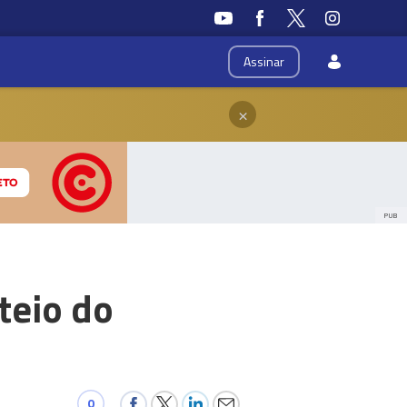
Assinar
×
PUB
teio do
0