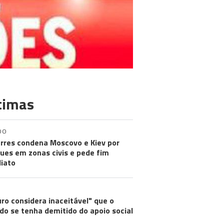
timas
DO
rres condena Moscovo e Kiev por
ues em zonas civis e pede fim
iato
ro considera inaceitável" que o
do se tenha demitido do apoio social