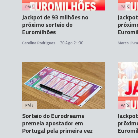
PAÍS
PAÍS
Jackpot de 93 milhões no
Jackpot
próximo sorteio do
próximo
Euromilhões
Euromi
Carolina Rodrigues
20 Ago 21:30
Marco Livr
PAÍS
PAÍS
Sorteio do Eurodreams
Jackpot
premeia apostador em
próximo
Portugal pela primeira vez
Euromi