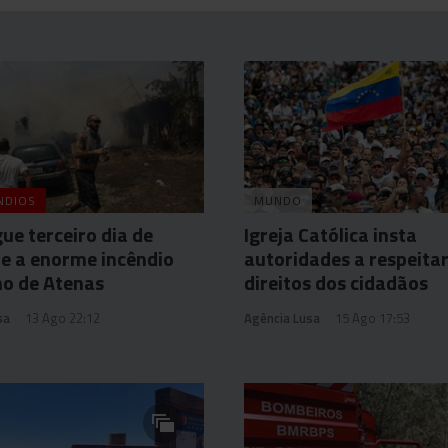
NDIOS
MUNDO
ue terceiro dia de
Igreja Católica insta
e a enorme incêndio
autoridades a respeit
no de Atenas
direitos dos cidadãos
sa
13 Ago 22:12
Agência Lusa
15 Ago 17:53