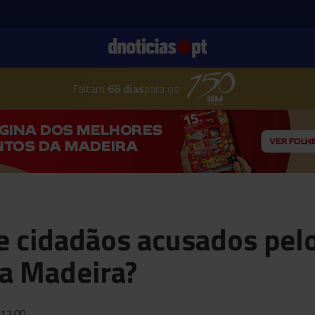
Faltam
66 dias
para os
 cidadãos acusados pelo
a Madeira?
17:00