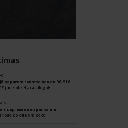
timas
DO
já pagaram reembolsos de 86,816
ME por sobretaxas ilegais
GOS
ais depressa se apanha um
iroso do que um coxo