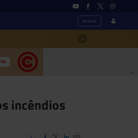
Assinar
×
PUB
s incêndios
2