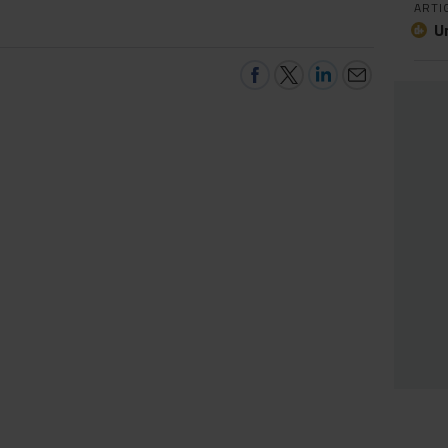
ARTI
U