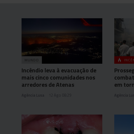
MUNDO
INCÊ
Incêndio leva à evacuação de
Prosseg
mais cinco comunidades nos
combat
arredores de Atenas
em tor
Agência Lusa
12 Ago 08:29
Agência Lu