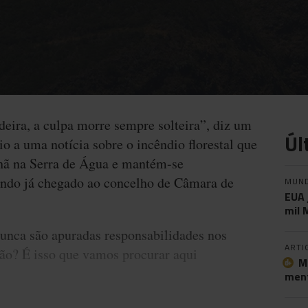
deira, a culpa morre sempre solteira”, diz um
Úl
 a uma notícia sobre o incêndio florestal que
hã na Serra de Água e mantém-se
tendo já chegado ao concelho de Câmara de
MUN
EUA 
mil 
unca são apuradas responsabilidades nos
ARTI
ão? É isso que vamos procurar aqui
M
ment