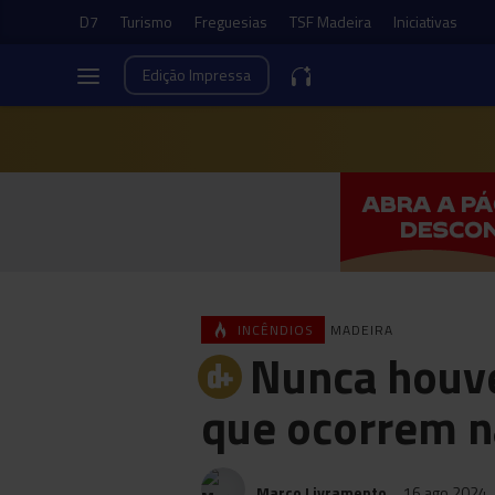
D7
Turismo
Freguesias
TSF Madeira
Iniciativas
Edição
Impressa
INCÊNDIOS
MADEIRA
Nunca houve
que ocorrem n
Marco Livramento
16 ago 2024