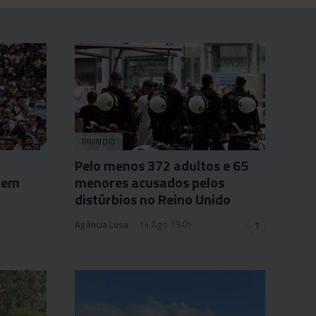
MUNDO
Pelo menos 372 adultos e 65
arem
menores acusados pelos
distúrbios no Reino Unido
Agência Lusa
14 Ago 19:01
1