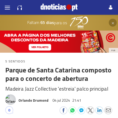
×
Faltam
65 dias
para os
PUB
5 SENTIDOS
Parque de Santa Catarina composto
para o concerto de abertura
Madeira Jazz Collective 'estreia' palco principal
Orlando Drumond
04 jul 2024
21:41
0