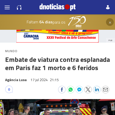
×
Faltam
64 dias
para os
PUB
MUNDO
Embate de viatura contra esplanada
em Paris faz 1 morto e 6 feridos
Agência Lusa
17 jul 2024
21:15
0