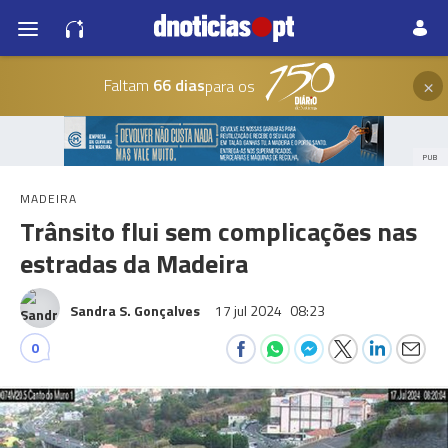
×
Faltam
66 dias
para os
PUB
MADEIRA
Trânsito flui sem complicações nas
estradas da Madeira
Sandra S. Gonçalves
17 jul 2024
08:23
0