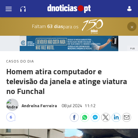
×
Faltam
63 dias
para os
PUB
CASOS DO DIA
Homem atira computador e
televisão da janela e atinge viatura
no Funchal
Andreína Ferreira
08 jul 2024
11:12
6