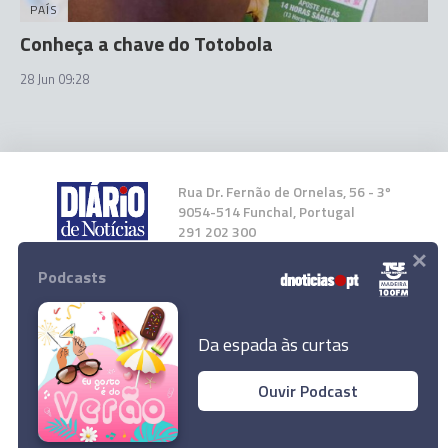
PAÍS
Conheça a chave do Totobola
28 Jun 09:28
Rua Dr. Fernão de Ornelas, 56 - 3º
9054-514 Funchal, Portugal
291 202 300
×
Podcasts
Instale a nossa App
Da espada às curtas
Ouvir Podcast
© 2024 Empresa Diário de Notícias, Lda.
Todos os direitos reservados.