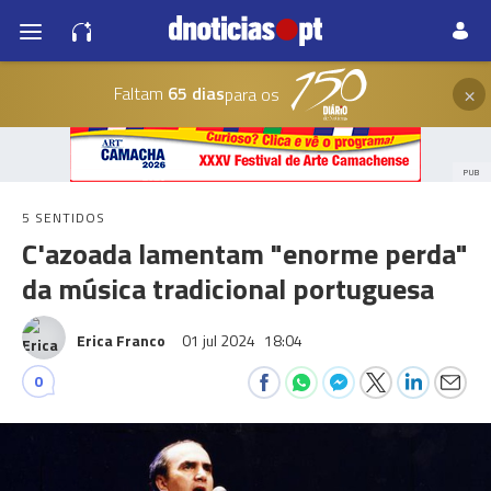
×
Faltam
65 dias
para os
PUB
5 SENTIDOS
C'azoada lamentam "enorme perda"
da música tradicional portuguesa
Erica Franco
01 jul 2024
18:04
0