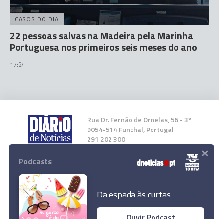
CASOS DO DIA
22 pessoas salvas na Madeira pela Marinha
Portuguesa nos primeiros seis meses do ano
17:24
Rua Dr. Fernão de Ornelas, 56 - 3º
9054-514 Funchal, Portugal
291 202 300
×
Podcasts
Instale a nossa App
Da espada às curtas
Perdeu-se "um dos maiores" da história da
Ouvir Podcast