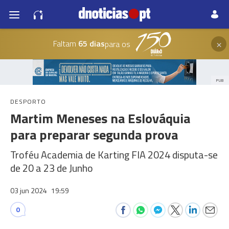
×
Faltam
65 dias
para os
PUB
DESPORTO
Martim Meneses na Eslováquia
para preparar segunda prova
Troféu Academia de Karting FIA 2024 disputa-se
de 20 a 23 de Junho
03 jun 2024
19:59
0