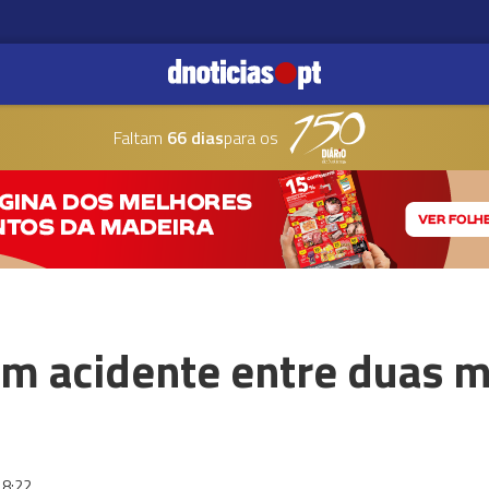
Faltam
66 dias
para os
em acidente entre duas 
18:22