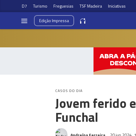
D7
Turismo
Freguesias
TSF Madeira
Iniciativas
Edição
Impressa
CASOS DO DIA
Jovem ferido 
Funchal
Andreína Ferreira
20 jun 2024