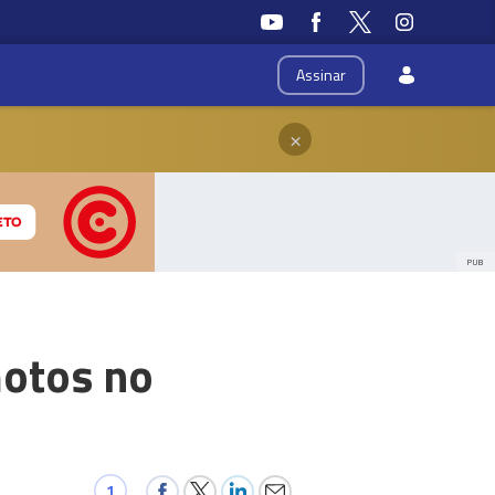
Assinar
×
PUB
motos no
1