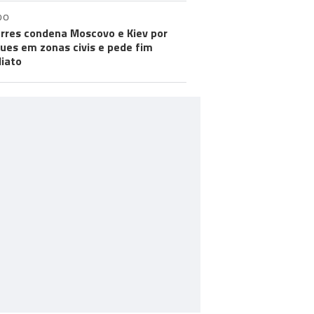
DO
rres condena Moscovo e Kiev por
ues em zonas civis e pede fim
iato