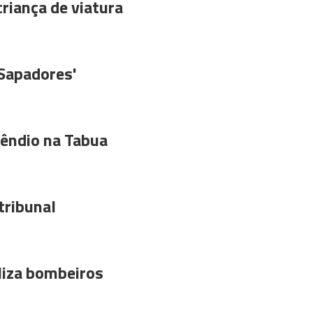
riança de viatura
'Sapadores'
êndio na Tabua
tribunal
liza bombeiros