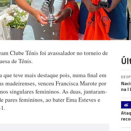
am Clube Ténis foi avassalador no torneio de
Úl
uesa de Ténis.
a que teve mais destaque pois, numa final em
DES
as madeirenses, venceu Francisca Marote por
Naci
na I
 nos singulares femininos. As duas, juntaram-
e pares femininos, ao bater Ema Esteves e
-1.
Ataq
reco