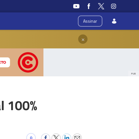
Assinar
×
PUB
al 100%
0