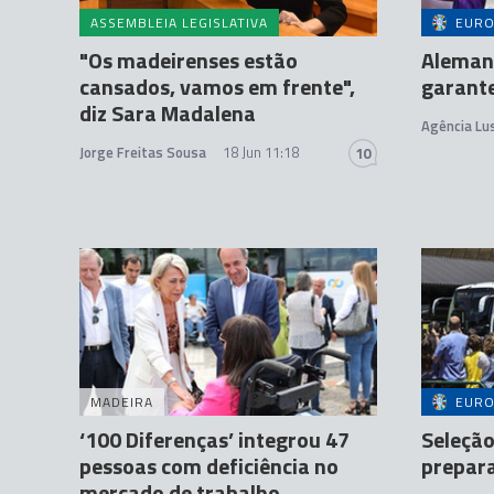
ASSEMBLEIA LEGISLATIVA
EURO
"Os madeirenses estão
Aleman
cansados, vamos em frente",
garante
diz Sara Madalena
Agência Lu
Jorge Freitas Sousa
18 Jun 11:18
10
MADEIRA
EURO
‘100 Diferenças’ integrou 47
Seleção
pessoas com deficiência no
prepara
mercado de trabalho