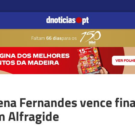
Faltam
66 dias
para os
ena Fernandes vence fin
 Alfragide