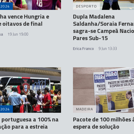
2024
DESPORTO
ha vence Hungria e
Dupla Madalena
 oitavos de final
Saldanha/Soraia Fern
sagra-se Campeã Nacio
sa
19 Jun 19:00
Pares Sub-15
Erica Franco
9 Jun 13:33
2024
MADEIRA
 portuguesa a 100% na
Pacote de 100 milhões 
ção para a estreia
espera de solução