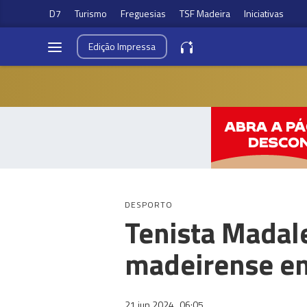
D7
Turismo
Freguesias
TSF Madeira
Iniciativas
Edição
Impressa
DESPORTO
Tenista Madal
madeirense em
21 jun 2024
06:05