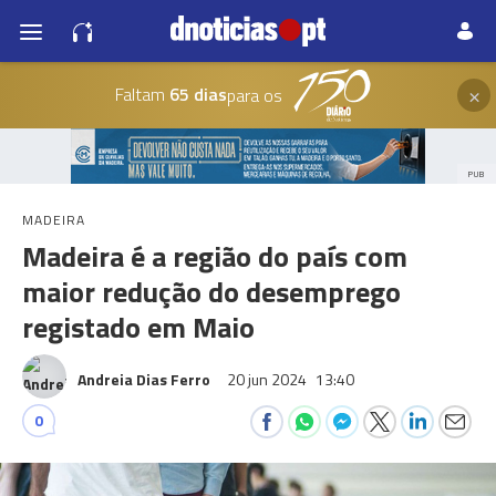
×
Faltam
65 dias
para os
PUB
MADEIRA
Madeira é a região do país com
maior redução do desemprego
registado em Maio
Andreia Dias Ferro
20 jun 2024
13:40
0