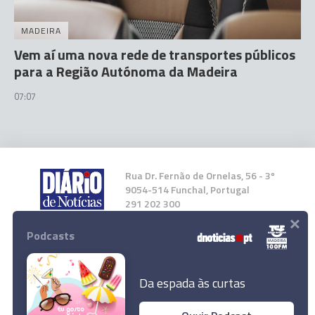
MADEIRA
Vem aí uma nova rede de transportes públicos
para a Região Autónoma da Madeira
07:07
Rua Dr. Fernão de Ornelas, 56 - 3º
9054-514 Funchal, Portugal
291 202 300
×
Podcasts
Instale a nossa App
Da espada às curtas