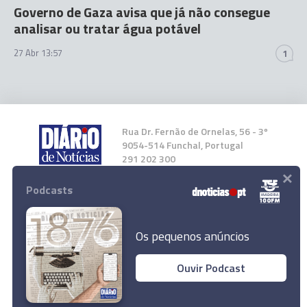
Governo de Gaza avisa que já não consegue
analisar ou tratar água potável
27 Abr 13:57
1
Rua Dr. Fernão de Ornelas, 56 - 3º
9054-514 Funchal, Portugal
291 202 300
×
Podcasts
Instale a nossa App
Os pequenos anúncios
Ouvir Podcast
© 2024 Empresa Diário de Notícias, Lda.
Todos os direitos reservados.