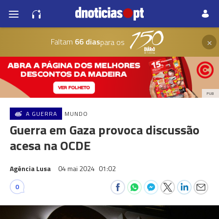
×
Faltam
66 dias
para os
PUB
A GUERRA
MUNDO
Guerra em Gaza provoca discussão
acesa na OCDE
Agência Lusa
04 mai 2024
01:02
0