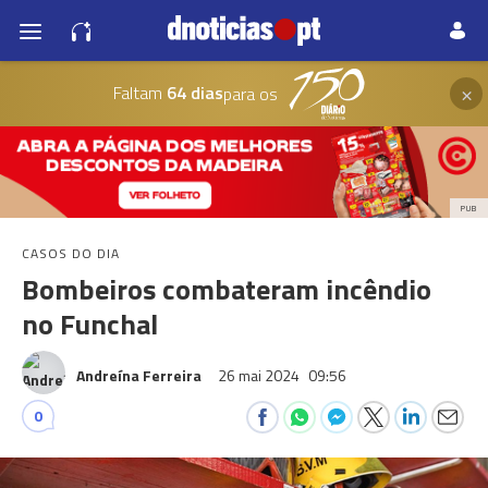
×
Faltam
64 dias
para os
PUB
CASOS DO DIA
Bombeiros combateram incêndio
no Funchal
Andreína Ferreira
26 mai 2024
09:56
0