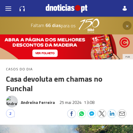
×
Faltam
66 dias
para os
PUB
CASOS DO DIA
Casa devoluta em chamas no
Funchal
Andreína Ferreira
25 mai 2024
13:08
2