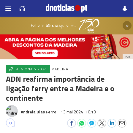
×
Faltam
65 dias
para os
PUB
REGIONAIS 2024
MADEIRA
ADN reafirma importância de
ligação ferry entre a Madeira e o
continente
Andreia Dias Ferro
13 mai 2024
10:13
0