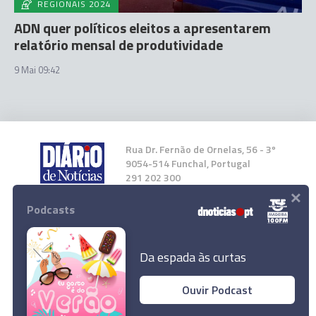
REGIONAIS 2024
ADN quer políticos eleitos a apresentarem
relatório mensal de produtividade
9 Mai 09:42
Rua Dr. Fernão de Ornelas, 56 - 3º
9054-514 Funchal, Portugal
291 202 300
×
Podcasts
Instale a nossa App
Da espada às curtas
Ouvir Podcast
© 2024 Empresa Diário de Notícias, Lda.