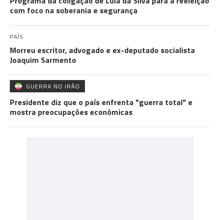
Programa da coligação de Lula da Silva para a reeleição
com foco na soberania e segurança
PAÍS
Morreu escritor, advogado e ex-deputado socialista
Joaquim Sarmento
GUERRA NO IRÃO
Presidente diz que o país enfrenta "guerra total" e
mostra preocupações económicas