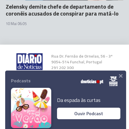
Zelensky demite chefe de departamento de
coronéis acusados de conspirar para matá-lo
10 Mai 06:05
Rua Dr. Fernão de Ornelas, 56 - 3º
9054-514 Funchal, Portugal
291 202 300
×
Podcasts
Instale a nossa App
Da espada às curtas
Ouvir Podcast
© 2024 Empresa Diário de Notícias, Lda.
Todos os direitos reservados.