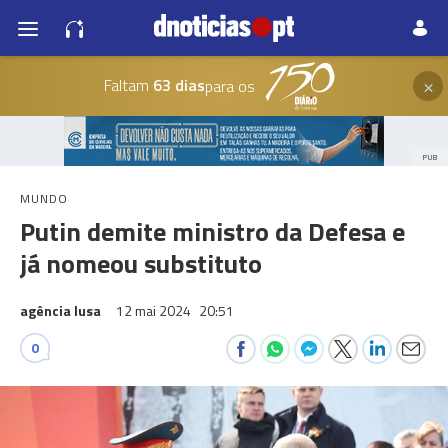
×
Faltam
63 dias
para os
PUB
MUNDO
Putin demite ministro da Defesa e
já nomeou substituto
agência lusa
12 mai 2024
20:51
0