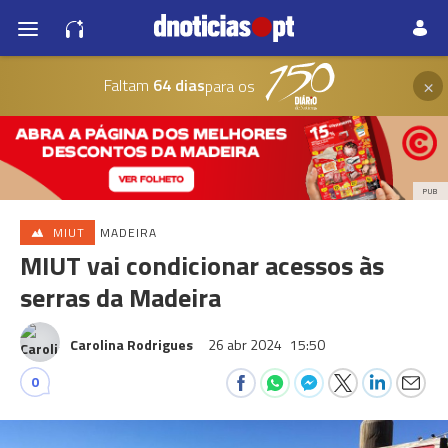
×
Faltam
64 dias
para os
PUB
MIUT
MADEIRA
MIUT vai condicionar acessos às
serras da Madeira
Carolina Rodrigues
26 abr 2024
15:50
0