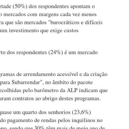
metade (50%) dos respondentes apontam o
mo mercados com margens cada vez menos
a que são mercados "burocráticos e difíceis
 um investimento que exige custos
rto dos respondentes (24%) é um mercado
ramas de arrendamento acessível e da criação
para Subarrendar", no âmbito do pacote
recolhidas pelo barómetro da ALP indicam que
aram contratos ao abrigo destes programas.
quase um quarto dos senhorios (23,6%)
do pagamento de rendas pelos inquilinos no
e ano, sendo que 30% têm mais de meio ano de