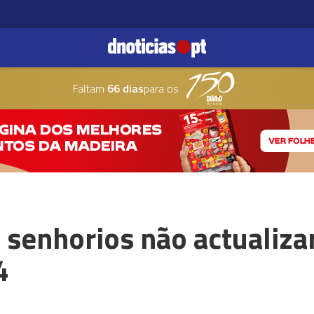
Faltam
66 dias
para os
 senhorios não actualiz
4