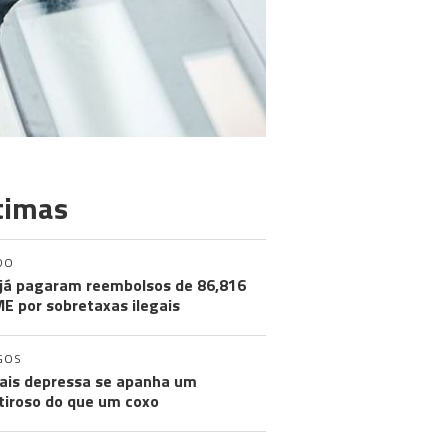
timas
DO
já pagaram reembolsos de 86,816
ME por sobretaxas ilegais
GOS
ais depressa se apanha um
iroso do que um coxo