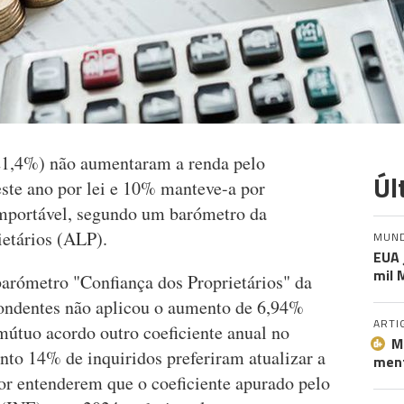
(21,4%) não aumentaram a renda pelo
Úl
este ano por lei e 10% manteve-a por
omportável, segundo um barómetro da
etários (ALP).
MUN
EUA 
mil 
arómetro "Confiança dos Proprietários" da
pondentes não aplicou o aumento de 6,94%
ARTI
mútuo acordo outro coeficiente anual no
M
nto 14% de inquiridos preferiram atualizar a
ment
por entenderem que o coeficiente apurado pelo