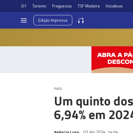
D7
Turismo
Freguesias
TSF Madeira
Iniciativas
Edição
Impressa
PAÍS
Um quinto dos
6,94% em 202
Agência Lusa
02 abr 2024
14:54