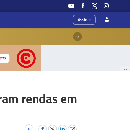
Assinar
×
PUB
aram rendas em
0