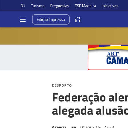
D7
Turismo
Freguesias
TSF Madeira
Iniciativas
Edição
Impressa
DESPORTO
Federação ale
alegada alusão
Agência Lusa
01 abr 2024
22:38