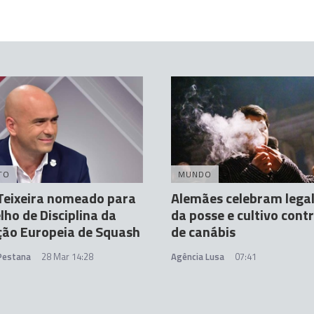
TO
MUNDO
Teixeira nomeado para
Alemães celebram lega
lho de Disciplina da
da posse e cultivo cont
ção Europeia de Squash
de canábis
 Pestana
28 Mar 14:28
Agência Lusa
07:41