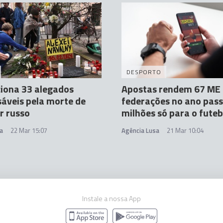
DESPORTO
iona 33 alegados
Apostas rendem 67 ME 
áveis pela morte de
federações no ano pass
r russo
milhões só para o futeb
a
22 Mar 15:07
Agência Lusa
21 Mar 10:04
Instale a nossa App