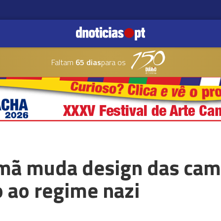
Faltam
65 dias
para os
mã muda design das cami
 ao regime nazi