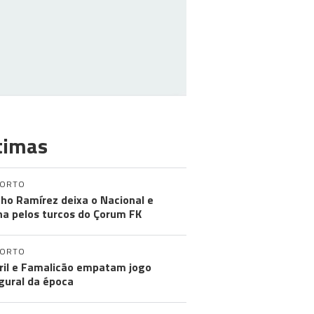
timas
PORTO
ho Ramírez deixa o Nacional e
na pelos turcos do Çorum FK
PORTO
ril e Famalicão empatam jogo
gural da época