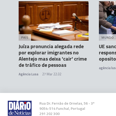
PAÍS
MUNDO
Juíza pronuncia alegada rede
UE sanc
por explorar imigrantes no
respons
Alentejo mas deixa 'cair' crime
oposito
de tráfico de pessoas
agência lus
Agência Lusa
27 Mar 22:32
Rua Dr. Fernão de Ornelas, 56 - 3º
9054-514 Funchal, Portugal
291 202 300