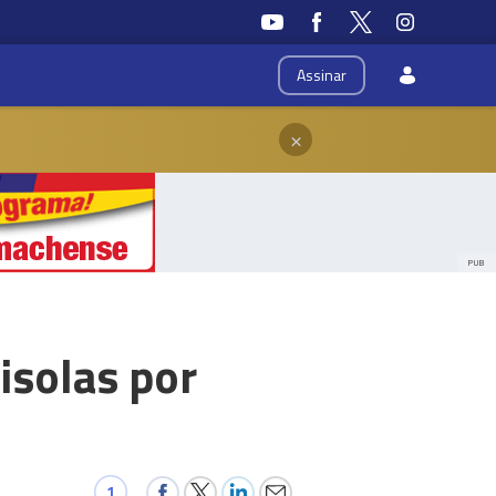
Assinar
×
PUB
solas por
1