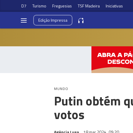
D7
Turismo
Freguesias
TSF Madeira
Iniciativas
Edição
Impressa
MUNDO
Putin obtém q
votos
Agência Lusa
18 mar 2024
09:20