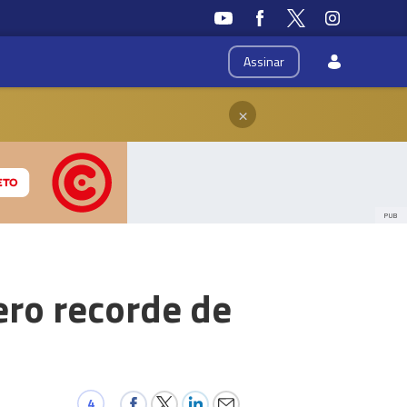
Assinar
×
PUB
ro recorde de
4