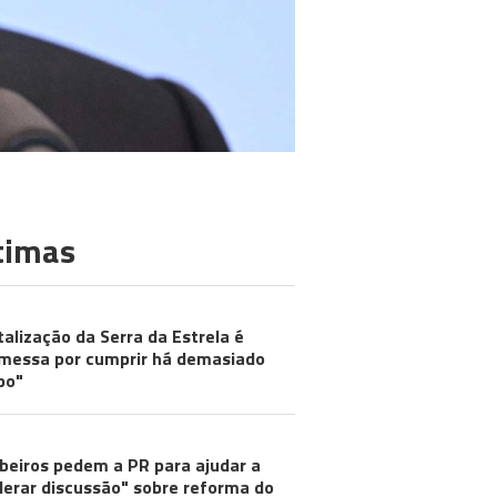
timas
talização da Serra da Estrela é
messa por cumprir há demasiado
po"
eiros pedem a PR para ajudar a
lerar discussão" sobre reforma do