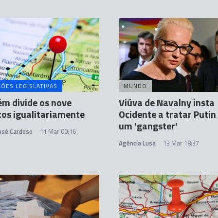
ÇÕES LEGISLATIVAS
MUNDO
m divide os nove
Viúva de Navalny insta
os igualitariamente
Ocidente a tratar Puti
um 'gangster'
José Cardoso
11 Mar 00:16
Agência Lusa
13 Mar 18:37