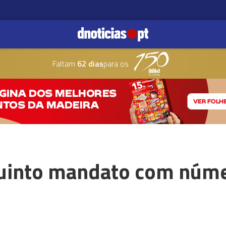
Faltam
62 dias
para os
uinto mandato com núme