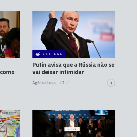
A GUERRA
Putin avisa que a Rússia não se
n como
vai deixar intimidar
Agência Lusa
07:21
1