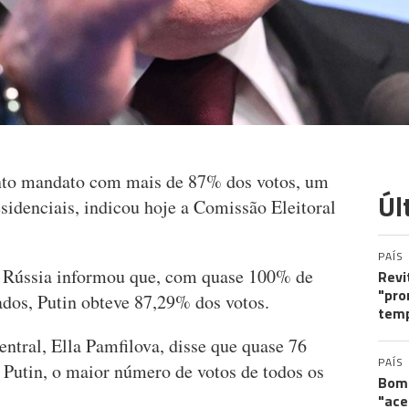
into mandato com mais de 87% dos votos, um
Úl
sidenciais, indicou hoje a Comissão Eleitoral
PAÍS
a Rússia informou que, com quase 100% de
Revi
"pro
tados, Putin obteve 87,29% dos votos.
tem
ntral, Ella Pamfilova, disse que quase 76
PAÍS
 Putin, o maior número de votos de todos os
Bomb
"ace