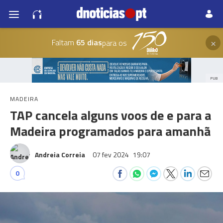
×
Faltam
65 dias
para os
PUB
MADEIRA
TAP cancela alguns voos de e para a
Madeira programados para amanhã
Andreia Correia
07 fev 2024
19:07
0