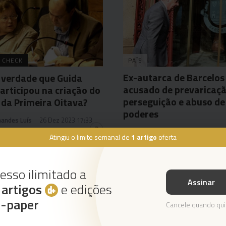
 CHECK
PAÍS
Ex-autarca de Barcelos
 verdade que Guida
acusado de prevaricaçã
participou na criação do
perseguição e abuso de
 da Primeira Oitava?
poderes
nandes Luís
26 Dez 2023 17:33
2
Agência Lusa
28 Dez 2023 10:53
Atingiu o limite semanal de
1 artigo
oferta
esso ilimitado a
Assinar
s
artigos
e edições
Instale a nossa App
e-paper
Cancele quando qui