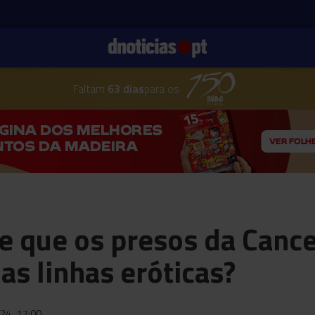
Faltam
63 dias
para os
e que os presos da Cance
as linhas eróticas?
024
17:00