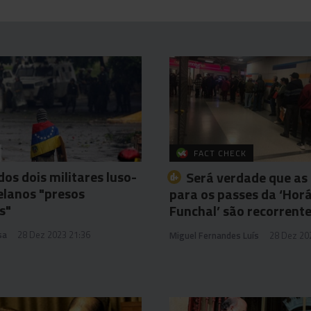
FACT CHECK
dos dois militares luso-
Será verdade que as 
lanos "presos
para os passes da ‘Horá
s"
Funchal’ são recorrent
sa
28 Dez 2023 21:36
Miguel Fernandes Luís
28 Dez 20