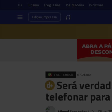
D7
Turismo
Freguesias
TSF Madeira
Iniciativas
Edição
Impressa
FACT CHECK
MADEIRA
Será verdad
telefonar para 
Miguel Fernandes Luís
06 jan 2