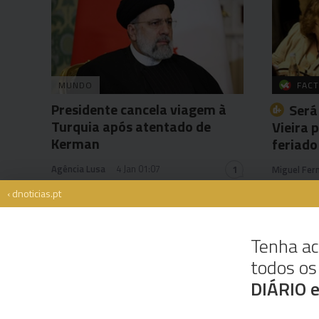
MUNDO
FACT
Presidente cancela viagem à
Será
Turquia após atentado de
Vieira 
Kerman
feriado
Agência Lusa
4 Jan 01:07
1
Miguel Fer
‹ dnoticias.pt
Tenha ac
todos o
Rua Dr. Fernão de Ornelas, 56 - 3º
9054-514 Funchal, Portugal
DIÁRIO 
291 202 300