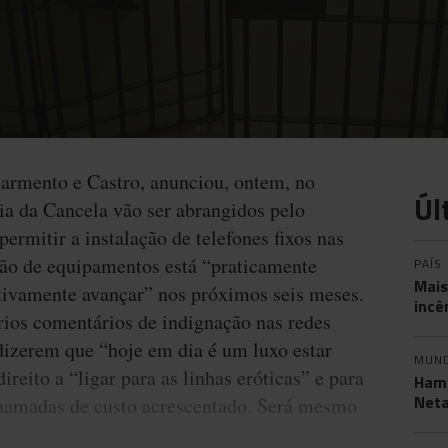
Sarmento e Castro, anunciou, ontem, no
Úl
ia da Cancela vão ser abrangidos pelo
permitir a instalação de telefones fixos nas
ação de equipamentos está “praticamente
PAÍS
Mais
tivamente avançar” nos próximos seis meses.
incê
rios comentários de indignação nas redes
dizerem que “hoje em dia é um luxo estar
MUN
ireito a “ligar para as linhas eróticas” e para
Hama
Neta
chamadas de custo acrescentado. Será mesmo