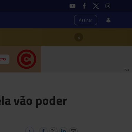
Assinar
×
PUB
la vão poder
1