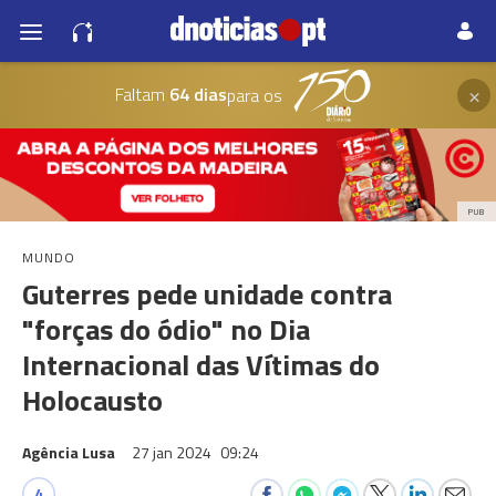
×
Faltam
64 dias
para os
PUB
MUNDO
Guterres pede unidade contra
"forças do ódio" no Dia
Internacional das Vítimas do
Holocausto
Agência Lusa
27 jan 2024
09:24
4