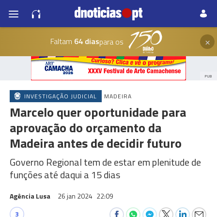
×
Faltam
64 dias
para os
PUB
INVESTIGAÇÃO JUDICIAL
MADEIRA
Marcelo quer oportunidade para
aprovação do orçamento da
Madeira antes de decidir futuro
Governo Regional tem de estar em plenitude de
funções até daqui a 15 dias
Agência Lusa
26 jan 2024
22:09
3