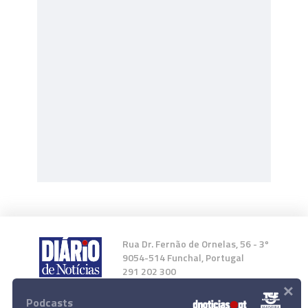
Rua Dr. Fernão de Ornelas, 56 - 3º
9054-514 Funchal, Portugal
291 202 300
×
Podcasts
Instale a nossa App