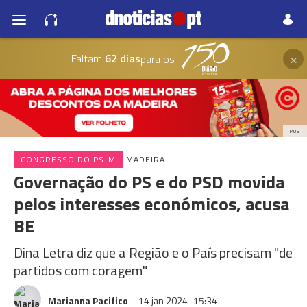
×
Faltam
62 dias
para os
PUB
CONGRESSO DO PS-M
MADEIRA
Governação do PS e do PSD movida
pelos interesses económicos, acusa
BE
Dina Letra diz que a Região e o País precisam "de
partidos com coragem"
Marianna Pacifico
14 jan 2024
15:34