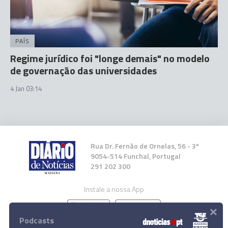
PAÍS
Regime jurídico foi "longe demais" no modelo
de governação das universidades
4 Jan 03:14
Rua Dr. Fernão de Ornelas, 56 - 3º
9054-514 Funchal, Portugal
291 202 300
Instale a nossa App
×
Podcasts