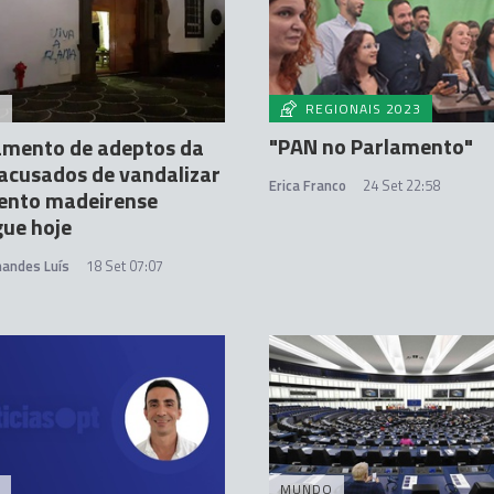
A
REGIONAIS 2023
"PAN no Parlamento"
amento de adeptos da
acusados de vandalizar
Erica Franco
24 Set 22:58
ento madeirense
ue hoje
nandes Luís
18 Set 07:07
MUNDO