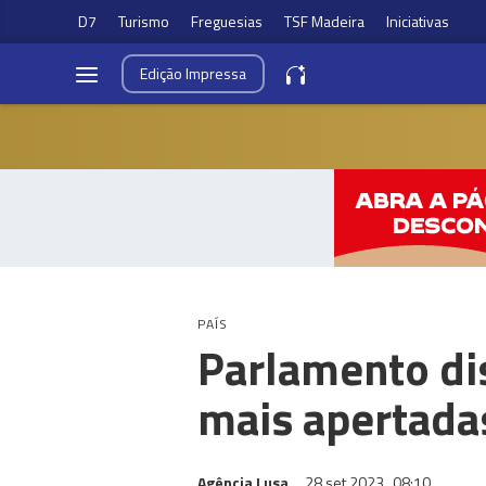
D7
Turismo
Freguesias
TSF Madeira
Iniciativas
Edição
Impressa
PAÍS
Parlamento dis
mais apertada
Agência Lusa
28 set 2023
08:10