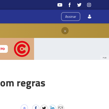
Assinar
×
PUB
com regras
0