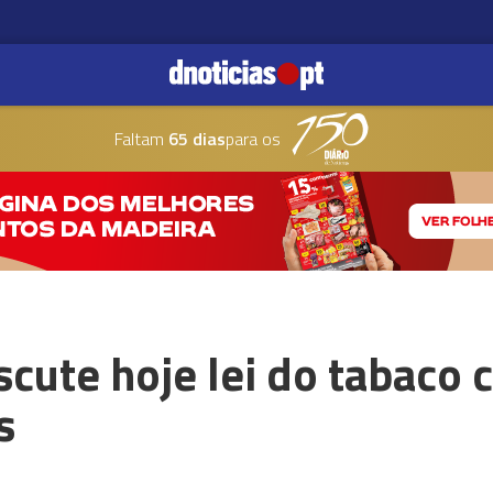
Faltam
65 dias
para os
cute hoje lei do tabaco 
s