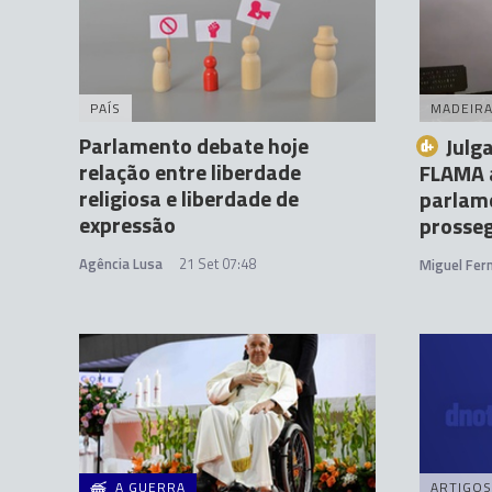
PAÍS
MADEIR
Parlamento debate hoje
Julg
relação entre liberdade
FLAMA 
religiosa e liberdade de
parlam
expressão
prosseg
Agência Lusa
21 Set 07:48
Miguel Fer
A GUERRA
ARTIGOS