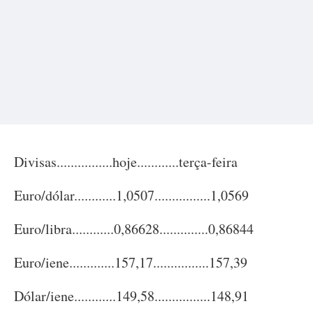
Divisas................hoje............terça-feira
Euro/dólar............1,0507................1,0569
Euro/libra............0,86628..............0,86844
Euro/iene.............157,17................157,39
Dólar/iene............149,58................148,91