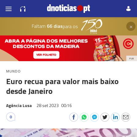
×
Faltam
66 dias
para os
PUB
MUNDO
Euro recua para valor mais baixo
desde Janeiro
Agência Lusa
28 set 2023
00:16
0