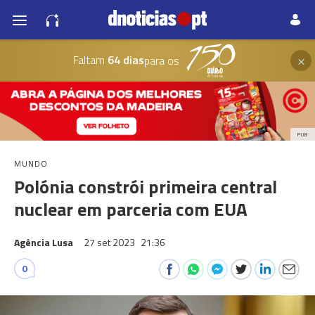
×
Faltam
64 dias
para os
PUB
MUNDO
Polónia constrói primeira central
nuclear em parceria com EUA
Agência Lusa
27 set 2023
21:36
0