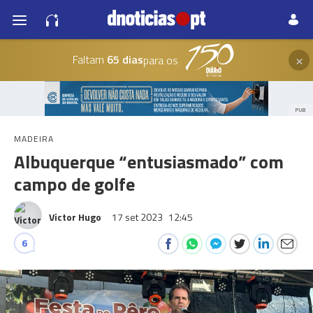
×
Faltam
65 dias
para os
PUB
MADEIRA
Albuquerque “entusiasmado” com
campo de golfe
Victor Hugo
17 set 2023
12:45
6