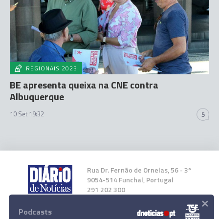
REGIONAIS 2023
BE apresenta queixa na CNE contra
Albuquerque
10 Set 19:32
5
Rua Dr. Fernão de Ornelas, 56 - 3º
9054-514 Funchal, Portugal
291 202 300
×
Podcasts
Instale a nossa App