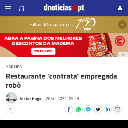
×
Faltam
65 dias
para os
PUB
MADEIRA
Restaurante 'contrata' empregada
robô
Victor Hugo
20 set 2023
09:28
7