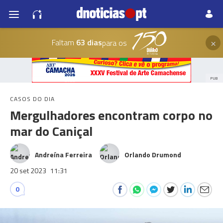
×
Faltam
63 dias
para os
PUB
CASOS DO DIA
Mergulhadores encontram corpo no
mar do Caniçal
Andreína Ferreira
Orlando Drumond
20 set 2023
11:31
0