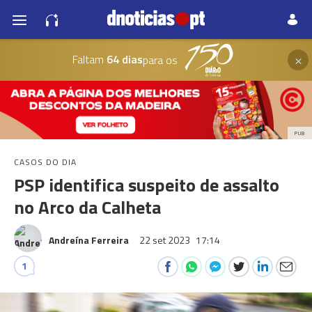
×
Faltam
64 dias
para os
PUB
CASOS DO DIA
PSP identifica suspeito de assalto
no Arco da Calheta
Andreína Ferreira
22 set 2023
17:14
1