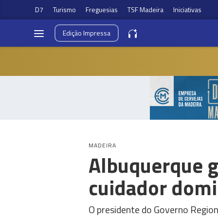
D7
Turismo
Freguesias
TSF Madeira
Iniciativas
Edição
Impressa
MADEIRA
Albuquerque ga
cuidador domic
O presidente do Governo Region