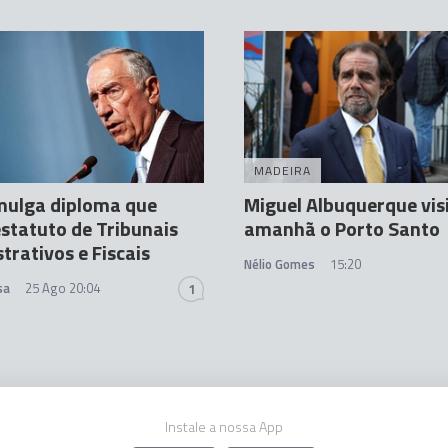
MADEIRA
mulga diploma que
Miguel Albuquerque vis
estatuto de Tribunais
amanhã o Porto Santo
trativos e Fiscais
Nélio Gomes
15:20
sa
25 Ago 20:04
1
Instale a nossa App