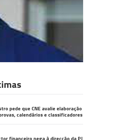
timas
stro pede que CNE avalie elaboração
provas, calendários e classificadores
ctor financeiro nega à direcção da PJ