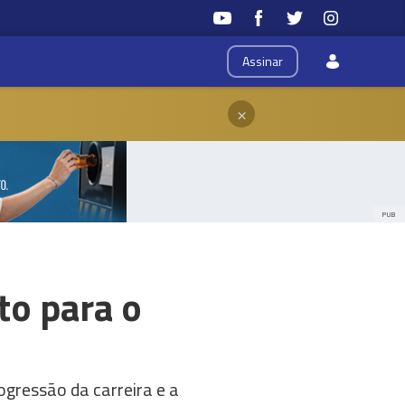
Assinar
×
PUB
to para o
gressão da carreira e a