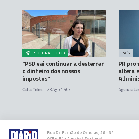
REGIONAIS 2023
PAÍS
"PSD vai continuar a desterrar
PR pro
o dinheiro dos nossos
altera 
impostos"
Adminis
Cátia Teles
28 Ago 17:09
Agência Lu
Rua Dr. Fernão de Ornelas, 56 - 3º
9054-514 Funchal, Portugal