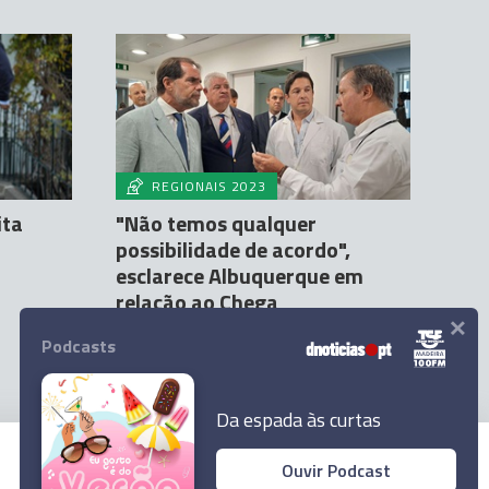
REGIONAIS 2023
ita
"Não temos qualquer
possibilidade de acordo",
esclarece Albuquerque em
relação ao Chega
×
Orlando Drumond
28 Ago 11:17
5
Podcasts
Da espada às curtas
Ouvir Podcast