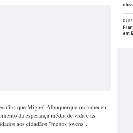
obra
DES
Fran
em B
desafios que Miguel Albuquerque reconheceu
aumento da esperança média de vida e às
uidados aos cidadãos "menos jovens".