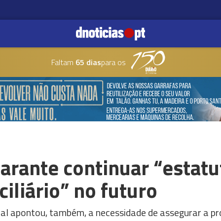
Faltam
65 dias
para os
rante continuar “estatu
iliário” no futuro
al apontou, também, a necessidade de assegurar a pro