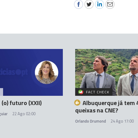
FACT CHECK
 (o) futuro (XXII)
Albuquerque já tem 
queixas na CNE?
uiar
22 Ago 02:00
Orlando Drumond
24 Ago 17:00