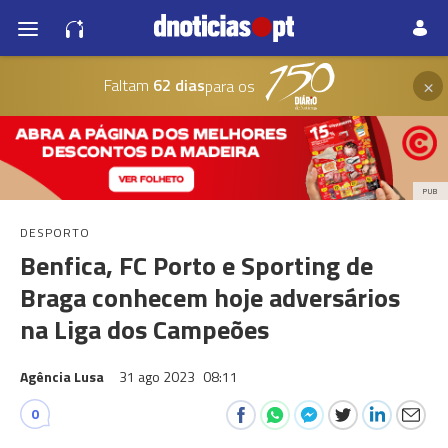
×
Faltam
62 dias
para os
PUB
DESPORTO
Benfica, FC Porto e Sporting de
Braga conhecem hoje adversários
na Liga dos Campeões
Agência Lusa
31 ago 2023
08:11
0