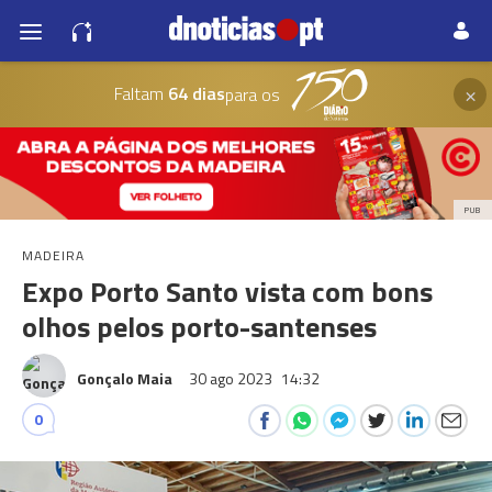
×
Faltam
64 dias
para os
PUB
MADEIRA
Expo Porto Santo vista com bons
olhos pelos porto-santenses
Gonçalo Maia
30 ago 2023
14:32
0