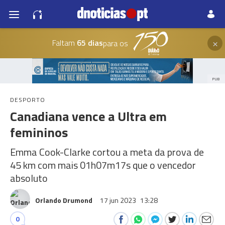
×
Faltam
65 dias
para os
PUB
DESPORTO
Canadiana vence a Ultra em
femininos
Emma Cook-Clarke cortou a meta da prova de
45 km com mais 01h07m17s que o vencedor
absoluto
Orlando Drumond
17 jun 2023
13:28
0