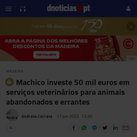
×
Faltam
66 dias
para os
PUB
MADEIRA
Machico investe 50 mil euros em
serviços veterinários para animais
abandonados e errantes
Andreia Correia
17 jun 2023
12:30
0