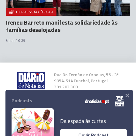
DEPRESSÃO ÓSCAR
Ireneu Barreto manifesta solidariedade às
famílias desalojadas
6 Jun 18:09
Rua Dr. Fernão de Ornelas, 56 - 3º
9054-514 Funchal, Portugal
291 202 300
×
Podcasts
Instale a nossa App
Da espada às curtas
Ouvir Podcast