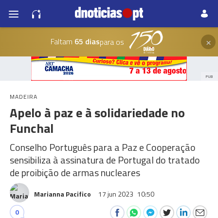
×
Faltam
65 dias
para os
PUB
MADEIRA
Apelo à paz e à solidariedade no
Funchal
Conselho Português para a Paz e Cooperação
sensibiliza à assinatura de Portugal do tratado
de proibição de armas nucleares
Marianna Pacifico
17 jun 2023
10:50
0