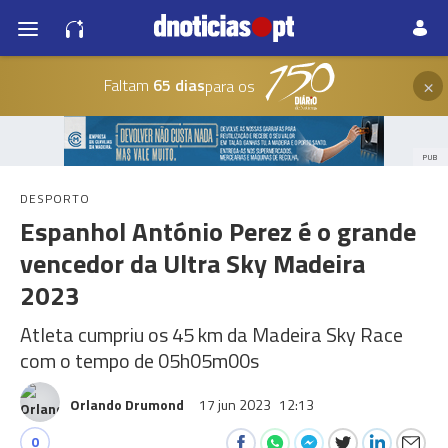
×
Faltam
65 dias
para os
PUB
DESPORTO
Espanhol António Perez é o grande
vencedor da Ultra Sky Madeira
2023
Atleta cumpriu os 45 km da Madeira Sky Race
com o tempo de 05h05m00s
Orlando Drumond
17 jun 2023
12:13
0