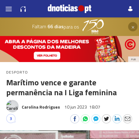
×
Faltam
66 dias
para os
PUB
DESPORTO
Marítimo vence e garante
permanência na I Liga feminina
Carolina Rodrigues
10 jun 2023
18:07
3