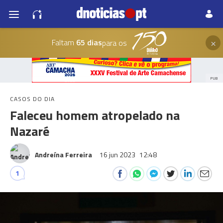
×
Faltam
65 dias
para os
PUB
CASOS DO DIA
Faleceu homem atropelado na
Nazaré
Andreína Ferreira
16 jun 2023
12:48
1